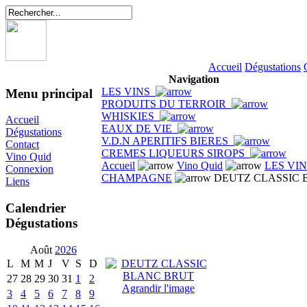
Accueil
Dégustations
Navigation
LES VINS
Menu principal
PRODUITS DU TERROIR
WHISKIES
Accueil
EAUX DE VIE
Dégustations
V.D.N APERITIFS BIERES
Contact
CREMES LIQUEURS SIROPS
Vino Quid
Accueil
Vino Quid
LES VI
Connexion
CHAMPAGNE
DEUTZ CLASSIC 
Liens
Calendrier
Dégustations
Août
2026
L
M
M
J
V
S
D
27
28
29
30
31
1
2
Agrandir l'image
3
4
5
6
7
8
9