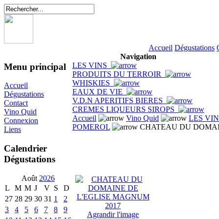
Accueil
Dégustations
Navigation
LES VINS
Menu principal
PRODUITS DU TERROIR
WHISKIES
Accueil
EAUX DE VIE
Dégustations
V.D.N APERITIFS BIERES
Contact
CREMES LIQUEURS SIROPS
Vino Quid
Accueil
Vino Quid
LES VI
Connexion
POMEROL
CHATEAU DU DOMAIN
Liens
Calendrier
Dégustations
Août
2026
L
M
M
J
V
S
D
27
28
29
30
31
1
2
3
4
5
6
7
8
9
Agrandir l'image