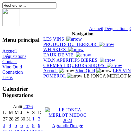
Accueil
Dégustations
Navigation
LES VINS
Menu principal
PRODUITS DU TERROIR
WHISKIES
Accueil
EAUX DE VIE
Dégustations
V.D.N APERITIFS BIERES
Contact
CREMES LIQUEURS SIROPS
Vino Quid
Accueil
Vino Quid
LES VI
Connexion
POMEROL
LE JONCA MERLOT M
Liens
Calendrier
Dégustations
Août
2026
L
M
M
J
V
S
D
27
28
29
30
31
1
2
3
4
5
6
7
8
9
Agrandir l'image