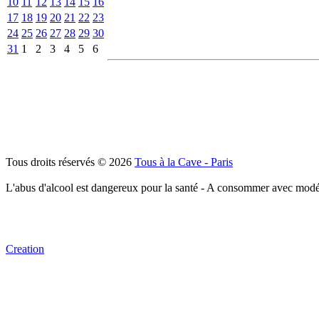
10
11
12
13
14
15
16
17
18
19
20
21
22
23
24
25
26
27
28
29
30
31
1
2
3
4
5
6
Tous droits réservés © 2026
Tous à la Cave - Paris
L'abus d'alcool est dangereux pour la santé - A consommer avec modé
Creation