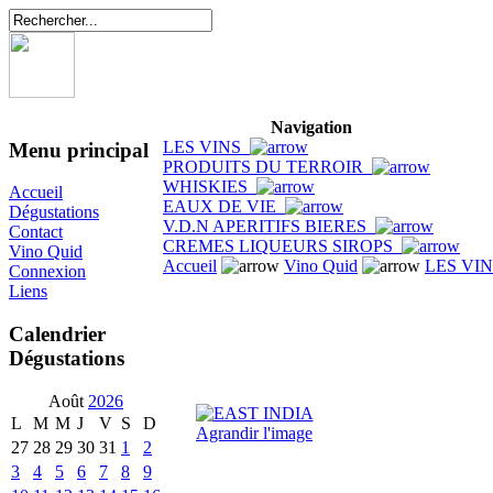
Navigation
LES VINS
Menu principal
PRODUITS DU TERROIR
WHISKIES
Accueil
EAUX DE VIE
Dégustations
V.D.N APERITIFS BIERES
Contact
CREMES LIQUEURS SIROPS
Vino Quid
Accueil
Vino Quid
LES VI
Connexion
Liens
Calendrier
Dégustations
Août
2026
L
M
M
J
V
S
D
Agrandir l'image
27
28
29
30
31
1
2
3
4
5
6
7
8
9