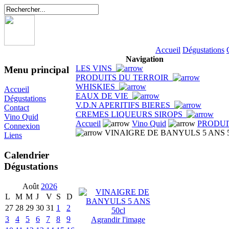
Accueil
Dégustations
Navigation
LES VINS
Menu principal
PRODUITS DU TERROIR
WHISKIES
Accueil
EAUX DE VIE
Dégustations
V.D.N APERITIFS BIERES
Contact
CREMES LIQUEURS SIROPS
Vino Quid
Accueil
Vino Quid
PRODUI
Connexion
VINAIGRE DE BANYULS 5 ANS 5
Liens
Calendrier
Dégustations
Août
2026
L
M
M
J
V
S
D
27
28
29
30
31
1
2
3
4
5
6
7
8
9
Agrandir l'image