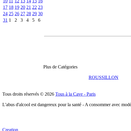
10
11
12
13
14
15
16
17
18
19
20
21
22
23
24
25
26
27
28
29
30
31
1
2
3
4
5
6
Plus de Catégories
ROUSSILLON
Tous droits réservés © 2026
Tous à la Cave - Paris
L'abus d'alcool est dangereux pour la santé - A consommer avec modé
Creation