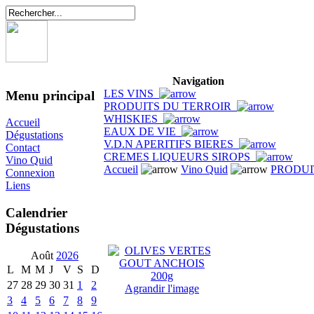
Navigation
LES VINS
Menu principal
PRODUITS DU TERROIR
WHISKIES
Accueil
EAUX DE VIE
Dégustations
V.D.N APERITIFS BIERES
Contact
CREMES LIQUEURS SIROPS
Vino Quid
Accueil
Vino Quid
PRODUI
Connexion
Liens
Calendrier
Dégustations
Août
2026
L
M
M
J
V
S
D
27
28
29
30
31
1
2
Agrandir l'image
3
4
5
6
7
8
9