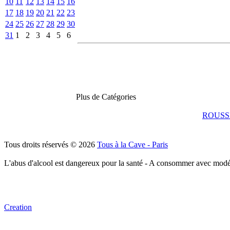
10
11
12
13
14
15
16
17
18
19
20
21
22
23
24
25
26
27
28
29
30
31
1
2
3
4
5
6
Plus de Catégories
ROUSS
Tous droits réservés © 2026
Tous à la Cave - Paris
L'abus d'alcool est dangereux pour la santé - A consommer avec modé
Creation