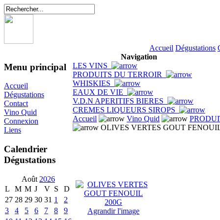
Accueil
Dégustations
Navigation
LES VINS
Menu principal
PRODUITS DU TERROIR
WHISKIES
Accueil
EAUX DE VIE
Dégustations
V.D.N APERITIFS BIERES
Contact
CREMES LIQUEURS SIROPS
Vino Quid
Accueil
Vino Quid
PRODUI
Connexion
OLIVES VERTES GOUT FENOUIL
Liens
Calendrier
Dégustations
Août
2026
L
M
M
J
V
S
D
27
28
29
30
31
1
2
3
4
5
6
7
8
9
Agrandir l'image