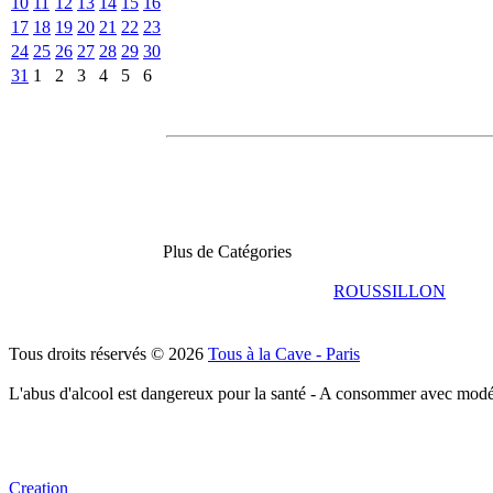
10
11
12
13
14
15
16
17
18
19
20
21
22
23
24
25
26
27
28
29
30
31
1
2
3
4
5
6
Plus de Catégories
ROUSSILLON
Tous droits réservés © 2026
Tous à la Cave - Paris
L'abus d'alcool est dangereux pour la santé - A consommer avec modé
Creation