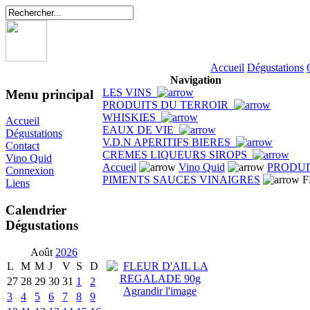
Accueil
Dégustations
Navigation
LES VINS
Menu principal
PRODUITS DU TERROIR
WHISKIES
Accueil
EAUX DE VIE
Dégustations
V.D.N APERITIFS BIERES
Contact
CREMES LIQUEURS SIROPS
Vino Quid
Accueil
Vino Quid
PRODUI
Connexion
PIMENTS SAUCES VINAIGRES
F
Liens
Calendrier
Dégustations
Août
2026
L
M
M
J
V
S
D
27
28
29
30
31
1
2
Agrandir l'image
3
4
5
6
7
8
9