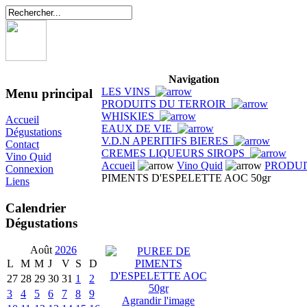
Navigation
LES VINS
Menu principal
PRODUITS DU TERROIR
WHISKIES
Accueil
EAUX DE VIE
Dégustations
V.D.N APERITIFS BIERES
Contact
CREMES LIQUEURS SIROPS
Vino Quid
Accueil
Vino Quid
PRODUI
Connexion
PIMENTS D'ESPELETTE AOC 50gr
Liens
Calendrier
Dégustations
Août
2026
L
M
M
J
V
S
D
27
28
29
30
31
1
2
3
4
5
6
7
8
9
Agrandir l'image