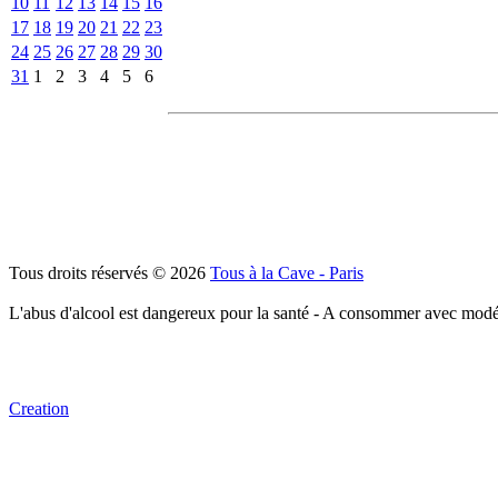
10
11
12
13
14
15
16
17
18
19
20
21
22
23
24
25
26
27
28
29
30
31
1
2
3
4
5
6
Tous droits réservés © 2026
Tous à la Cave - Paris
L'abus d'alcool est dangereux pour la santé - A consommer avec modé
Creation