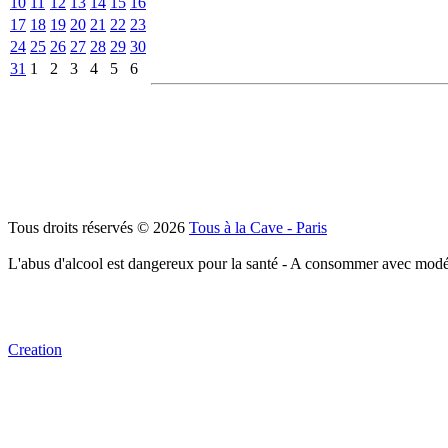
10
11
12
13
14
15
16
17
18
19
20
21
22
23
24
25
26
27
28
29
30
31
1
2
3
4
5
6
Tous droits réservés © 2026
Tous à la Cave - Paris
L'abus d'alcool est dangereux pour la santé - A consommer avec modé
Creation