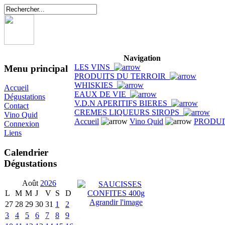
Navigation
LES VINS
Menu principal
PRODUITS DU TERROIR
WHISKIES
Accueil
EAUX DE VIE
Dégustations
V.D.N APERITIFS BIERES
Contact
CREMES LIQUEURS SIROPS
Vino Quid
Accueil
Vino Quid
PRODUI
Connexion
Liens
Calendrier
Dégustations
Août
2026
L
M
M
J
V
S
D
Agrandir l'image
27
28
29
30
31
1
2
3
4
5
6
7
8
9