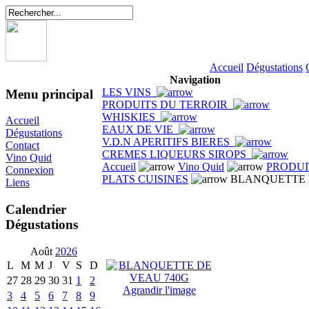
Accueil
Dégustations
Navigation
LES VINS
Menu principal
PRODUITS DU TERROIR
WHISKIES
Accueil
EAUX DE VIE
Dégustations
V.D.N APERITIFS BIERES
Contact
CREMES LIQUEURS SIROPS
Vino Quid
Accueil
Vino Quid
PRODUI
Connexion
PLATS CUISINES
BLANQUETTE 
Liens
Calendrier
Dégustations
Août
2026
L
M
M
J
V
S
D
27
28
29
30
31
1
2
Agrandir l'image
3
4
5
6
7
8
9