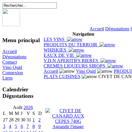
Accueil
Dégustations
Navigation
LES VINS
Menu principal
PRODUITS DU TERROIR
WHISKIES
Accueil
EAUX DE VIE
Dégustations
V.D.N APERITIFS BIERES
Contact
CREMES LIQUEURS SIROPS
Vino Quid
Accueil
Vino Quid
PRODUI
Connexion
PLATS CUISINES
CIVET DE CAN
Liens
Calendrier
Dégustations
Août
2026
L
M
M
J
V
S
D
27
28
29
30
31
1
2
3
4
5
6
7
8
9
Agrandir l'image