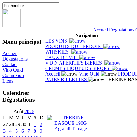
Accueil
Dégustations
Navigation
LES VINS
Menu principal
PRODUITS DU TERROIR
WHISKIES
Accueil
EAUX DE VIE
Dégustations
V.D.N APERITIFS BIERES
Contact
CREMES LIQUEURS SIROPS
Vino Quid
Accueil
Vino Quid
PRODUI
Connexion
PATES RILLETTES
TERRINE BAS
Liens
Calendrier
Dégustations
Août
2026
L
M
M
J
V
S
D
27
28
29
30
31
1
2
Agrandir l'image
3
4
5
6
7
8
9