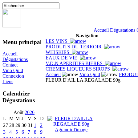
Accueil
Dégustations
Navigation
LES VINS
Menu principal
PRODUITS DU TERROIR
WHISKIES
Accueil
EAUX DE VIE
Dégustations
V.D.N APERITIFS BIERES
Contact
CREMES LIQUEURS SIROPS
Vino Quid
Accueil
Vino Quid
PRODUI
Connexion
FLEUR D'AIL LA REGALADE 90g
Liens
Calendrier
Dégustations
Août
2026
L
M
M
J
V
S
D
27
28
29
30
31
1
2
Agrandir l'image
3
4
5
6
7
8
9