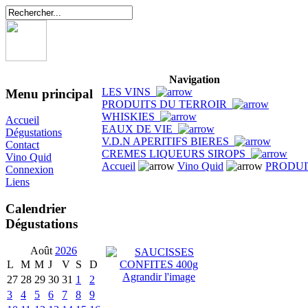
Navigation
LES VINS
Menu principal
PRODUITS DU TERROIR
WHISKIES
Accueil
EAUX DE VIE
Dégustations
V.D.N APERITIFS BIERES
Contact
CREMES LIQUEURS SIROPS
Vino Quid
Accueil
Vino Quid
PRODUI
Connexion
Liens
Calendrier
Dégustations
Août
2026
L
M
M
J
V
S
D
Agrandir l'image
27
28
29
30
31
1
2
3
4
5
6
7
8
9