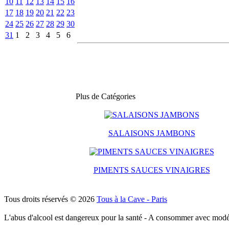
10
11
12
13
14
15
16
17
18
19
20
21
22
23
24
25
26
27
28
29
30
31
1
2
3
4
5
6
Plus de Catégories
SALAISONS JAMBONS
PIMENTS SAUCES VINAIGRES
Tous droits réservés © 2026
Tous à la Cave - Paris
L'abus d'alcool est dangereux pour la santé - A consommer avec modé