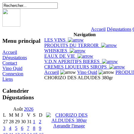
Accueil
Dégustations
Navigation
LES VINS
Menu principal
PRODUITS DU TERROIR
WHISKIES
Accueil
EAUX DE VIE
Dégustations
V.D.N APERITIFS BIERES
Contact
CREMES LIQUEURS SIROPS
Vino Quid
Accueil
Vino Quid
PRODUI
Connexion
CHORIZO DES ALDUDES 380gr
Liens
Calendrier
Dégustations
Août
2026
L
M
M
J
V
S
D
27
28
29
30
31
1
2
Agrandir l'image
3
4
5
6
7
8
9