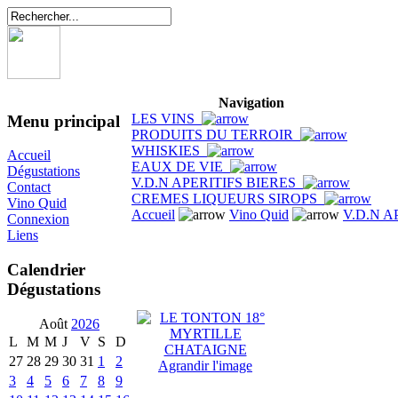
Navigation
LES VINS
Menu principal
PRODUITS DU TERROIR
WHISKIES
Accueil
EAUX DE VIE
Dégustations
V.D.N APERITIFS BIERES
Contact
CREMES LIQUEURS SIROPS
Vino Quid
Accueil
Vino Quid
V.D.N A
Connexion
Liens
Calendrier
Dégustations
Août
2026
L
M
M
J
V
S
D
27
28
29
30
31
1
2
Agrandir l'image
3
4
5
6
7
8
9