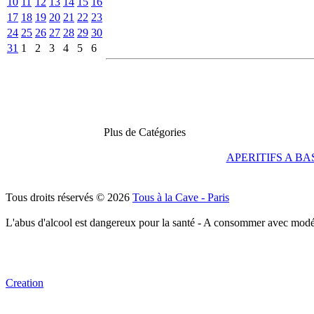
10
11
12
13
14
15
16
17
18
19
20
21
22
23
24
25
26
27
28
29
30
31
1
2
3
4
5
6
Plus de Catégories
APERITIFS A BA
Tous droits réservés © 2026
Tous à la Cave - Paris
L'abus d'alcool est dangereux pour la santé - A consommer avec modé
Creation