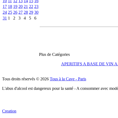
10
11
12
13
14
15
16
17
18
19
20
21
22
23
24
25
26
27
28
29
30
31
1
2
3
4
5
6
Plus de Catégories
APERITIFS A BASE DE VIN A
Tous droits réservés © 2026
Tous à la Cave - Paris
L'abus d'alcool est dangereux pour la santé - A consommer avec modé
Creation