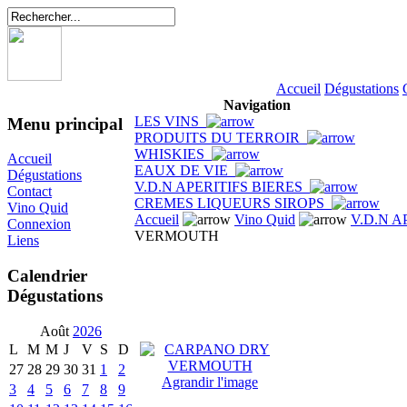
Accueil
Dégustations
Navigation
LES VINS
Menu principal
PRODUITS DU TERROIR
WHISKIES
Accueil
EAUX DE VIE
Dégustations
V.D.N APERITIFS BIERES
Contact
CREMES LIQUEURS SIROPS
Vino Quid
Accueil
Vino Quid
V.D.N A
Connexion
VERMOUTH
Liens
Calendrier
Dégustations
Août
2026
L
M
M
J
V
S
D
27
28
29
30
31
1
2
Agrandir l'image
3
4
5
6
7
8
9