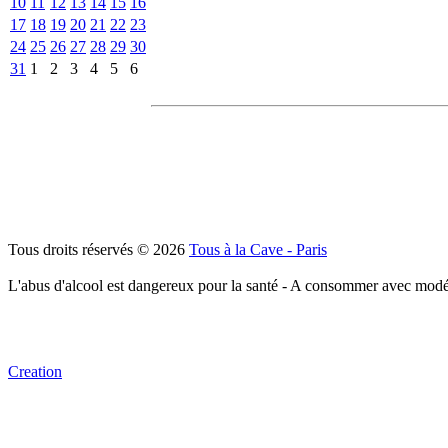
10
11
12
13
14
15
16
17
18
19
20
21
22
23
24
25
26
27
28
29
30
31
1
2
3
4
5
6
Tous droits réservés © 2026
Tous à la Cave - Paris
L'abus d'alcool est dangereux pour la santé - A consommer avec modé
Creation