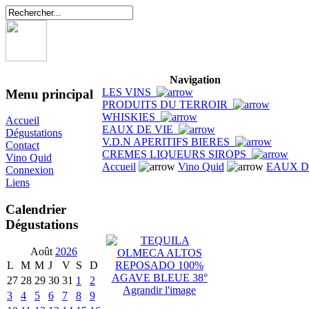
Navigation
LES VINS
Menu principal
PRODUITS DU TERROIR
WHISKIES
Accueil
EAUX DE VIE
Dégustations
V.D.N APERITIFS BIERES
Contact
CREMES LIQUEURS SIROPS
Vino Quid
Accueil
Vino Quid
EAUX D
Connexion
Liens
Calendrier
Dégustations
Août
2026
L
M
M
J
V
S
D
27
28
29
30
31
1
2
Agrandir l'image
3
4
5
6
7
8
9