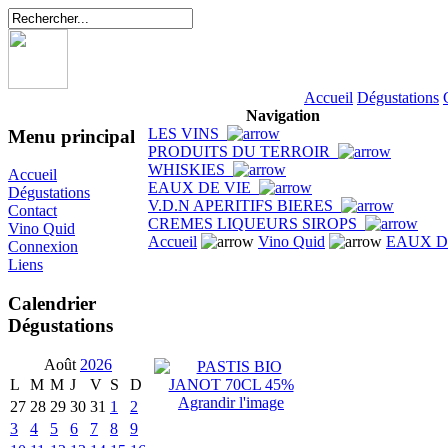
Accueil
Dégustations
Navigation
LES VINS
Menu principal
PRODUITS DU TERROIR
WHISKIES
Accueil
EAUX DE VIE
Dégustations
V.D.N APERITIFS BIERES
Contact
CREMES LIQUEURS SIROPS
Vino Quid
Accueil
Vino Quid
EAUX D
Connexion
Liens
Calendrier
Dégustations
Août
2026
L
M
M
J
V
S
D
Agrandir l'image
27
28
29
30
31
1
2
3
4
5
6
7
8
9