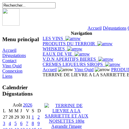
Accueil
Dégustations
Navigation
LES VINS
Menu principal
PRODUITS DU TERROIR
WHISKIES
Accueil
EAUX DE VIE
Dégustations
V.D.N APERITIFS BIERES
Contact
CREMES LIQUEURS SIROPS
Vino Quid
Accueil
Vino Quid
PRODUI
Connexion
TERRINE DE LIEVRE A LA SARRIETTE 
Liens
Calendrier
Dégustations
Août
2026
L
M
M
J
V
S
D
27
28
29
30
31
1
2
3
4
5
6
7
8
9
Agrandir l'image