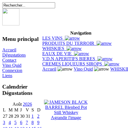
Navigation
LES VINS
Menu principal
PRODUITS DU TERROIR
WHISKIES
Accueil
EAUX DE VIE
Dégustations
V.D.N APERITIFS BIERES
Contact
CREMES LIQUEURS SIROPS
Vino Quid
Accueil
Vino Quid
WHISKI
Connexion
Liens
Calendrier
Dégustations
Août
2026
L
M
M
J
V
S
D
27
28
29
30
31
1
2
Agrandir l'image
3
4
5
6
7
8
9