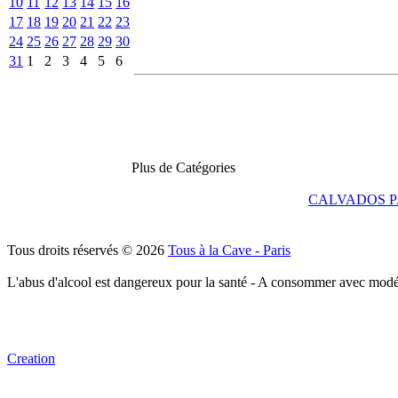
10
11
12
13
14
15
16
17
18
19
20
21
22
23
24
25
26
27
28
29
30
31
1
2
3
4
5
6
Plus de Catégories
CALVADOS P
Tous droits réservés © 2026
Tous à la Cave - Paris
L'abus d'alcool est dangereux pour la santé - A consommer avec modé
Creation