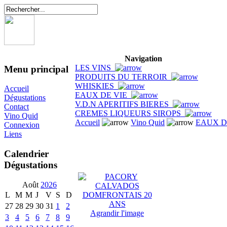
Navigation
LES VINS
Menu principal
PRODUITS DU TERROIR
WHISKIES
Accueil
EAUX DE VIE
Dégustations
V.D.N APERITIFS BIERES
Contact
CREMES LIQUEURS SIROPS
Vino Quid
Accueil
Vino Quid
EAUX D
Connexion
Liens
Calendrier
Dégustations
Août
2026
L
M
M
J
V
S
D
27
28
29
30
31
1
2
Agrandir l'image
3
4
5
6
7
8
9