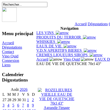
Accueil
Dégustations
Navigation
LES VINS
Menu principal
PRODUITS DU TERROIR
WHISKIES
Accueil
EAUX DE VIE
Dégustations
V.D.N APERITIFS BIERES
Contact
CREMES LIQUEURS SIROPS
Vino Quid
Accueil
Vino Quid
EAUX D
Connexion
EAU DE VIE DE QUETSCHE 70cl 43°
Liens
Calendrier
Dégustations
Août
2026
L
M
M
J
V
S
D
27
28
29
30
31
1
2
3
4
5
6
7
8
9
Agrandir l'image