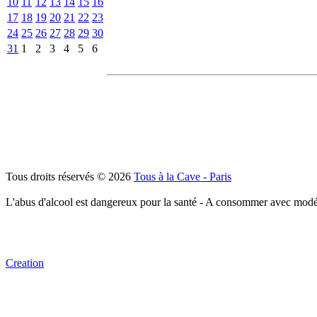
10
11
12
13
14
15
16
17
18
19
20
21
22
23
24
25
26
27
28
29
30
31
1
2
3
4
5
6
Tous droits réservés © 2026
Tous à la Cave - Paris
L'abus d'alcool est dangereux pour la santé - A consommer avec modé
Creation