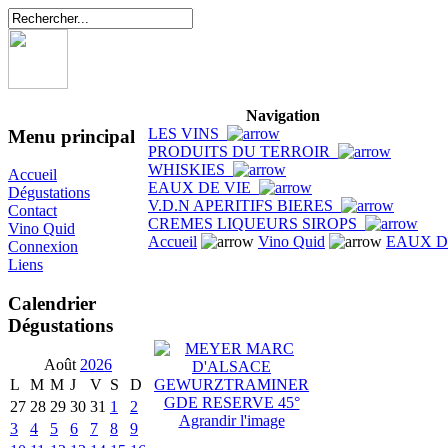
Navigation
LES VINS
Menu principal
PRODUITS DU TERROIR
WHISKIES
Accueil
EAUX DE VIE
Dégustations
V.D.N APERITIFS BIERES
Contact
CREMES LIQUEURS SIROPS
Vino Quid
Accueil
Vino Quid
EAUX D
Connexion
Liens
Calendrier
Dégustations
Août
2026
L
M
M
J
V
S
D
27
28
29
30
31
1
2
Agrandir l'image
3
4
5
6
7
8
9