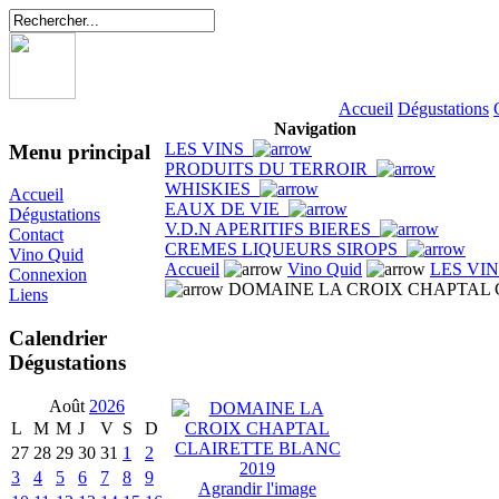
Accueil
Dégustations
Navigation
LES VINS
Menu principal
PRODUITS DU TERROIR
WHISKIES
Accueil
EAUX DE VIE
Dégustations
V.D.N APERITIFS BIERES
Contact
CREMES LIQUEURS SIROPS
Vino Quid
Accueil
Vino Quid
LES VI
Connexion
DOMAINE LA CROIX CHAPTAL 
Liens
Calendrier
Dégustations
Août
2026
L
M
M
J
V
S
D
27
28
29
30
31
1
2
3
4
5
6
7
8
9
Agrandir l'image