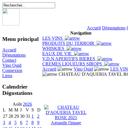
Accueil
Dégustations
Navigation
LES VINS
Menu principal
PRODUITS DU TERROIR
WHISKIES
Accueil
EAUX DE VIE
Dégustations
V.D.N APERITIFS BIERES
Contact
CREMES LIQUEURS SIROPS
Vino Quid
Accueil
Vino Quid
LES VI
Connexion
CHATEAU D'AQUERIA TAVEL RO
Liens
Calendrier
Dégustations
Août
2026
L
M
M
J
V
S
D
27
28
29
30
31
1
2
3
4
5
6
7
8
9
Agrandir l'image