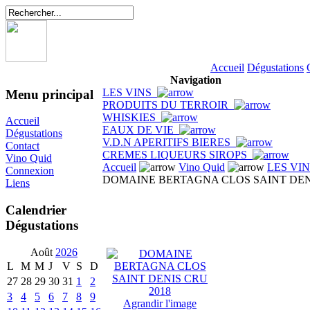
Accueil
Dégustations
Navigation
LES VINS
Menu principal
PRODUITS DU TERROIR
WHISKIES
Accueil
EAUX DE VIE
Dégustations
V.D.N APERITIFS BIERES
Contact
CREMES LIQUEURS SIROPS
Vino Quid
Accueil
Vino Quid
LES VI
Connexion
DOMAINE BERTAGNA CLOS SAINT DENI
Liens
Calendrier
Dégustations
Août
2026
L
M
M
J
V
S
D
27
28
29
30
31
1
2
3
4
5
6
7
8
9
Agrandir l'image