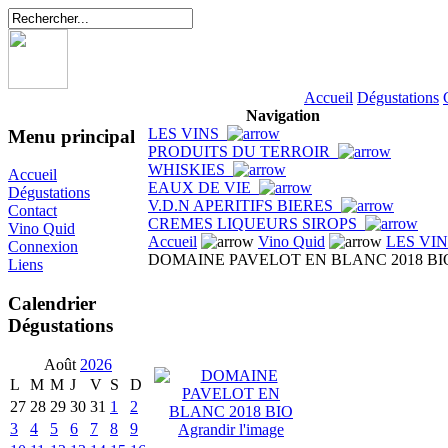
Accueil
Dégustations
Navigation
LES VINS
Menu principal
PRODUITS DU TERROIR
WHISKIES
Accueil
EAUX DE VIE
Dégustations
V.D.N APERITIFS BIERES
Contact
CREMES LIQUEURS SIROPS
Vino Quid
Accueil
Vino Quid
LES VI
Connexion
DOMAINE PAVELOT EN BLANC 2018 BI
Liens
Calendrier
Dégustations
Août
2026
L
M
M
J
V
S
D
27
28
29
30
31
1
2
3
4
5
6
7
8
9
Agrandir l'image