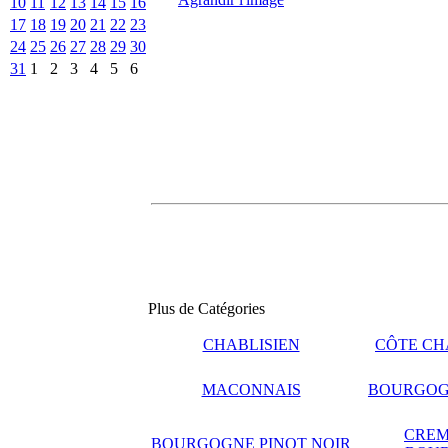
10
11
12
13
14
15
16
17
18
19
20
21
22
23
24
25
26
27
28
29
30
31
1
2
3
4
5
6
Plus de Catégories
CHABLISIEN
CÔTE CH
MACONNAIS
BOURGOG
CREM
BOURGOGNE PINOT NOIR