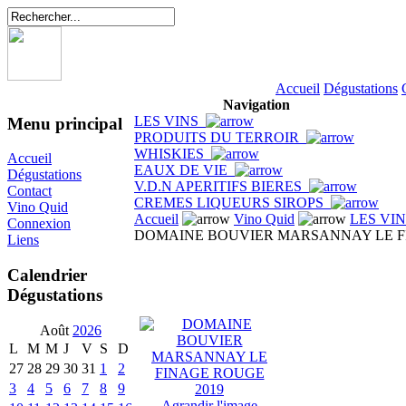
Accueil
Dégustations
Navigation
LES VINS
Menu principal
PRODUITS DU TERROIR
WHISKIES
Accueil
EAUX DE VIE
Dégustations
V.D.N APERITIFS BIERES
Contact
CREMES LIQUEURS SIROPS
Vino Quid
Accueil
Vino Quid
LES VI
Connexion
DOMAINE BOUVIER MARSANNAY LE F
Liens
Calendrier
Dégustations
Août
2026
L
M
M
J
V
S
D
27
28
29
30
31
1
2
3
4
5
6
7
8
9
Agrandir l'image