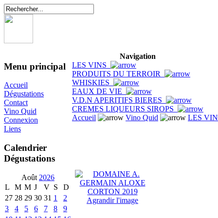
Navigation
LES VINS
Menu principal
PRODUITS DU TERROIR
WHISKIES
Accueil
EAUX DE VIE
Dégustations
V.D.N APERITIFS BIERES
Contact
CREMES LIQUEURS SIROPS
Vino Quid
Accueil
Vino Quid
LES VI
Connexion
Liens
Calendrier
Dégustations
Août
2026
L
M
M
J
V
S
D
27
28
29
30
31
1
2
Agrandir l'image
3
4
5
6
7
8
9