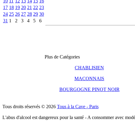
10
11
12
13
14
15
16
17
18
19
20
21
22
23
24
25
26
27
28
29
30
31
1
2
3
4
5
6
Plus de Catégories
CHABLISIEN
MACONNAIS
BOURGOGNE PINOT NOIR
Tous droits réservés © 2026
Tous à la Cave - Paris
L'abus d'alcool est dangereux pour la santé - A consommer avec modé