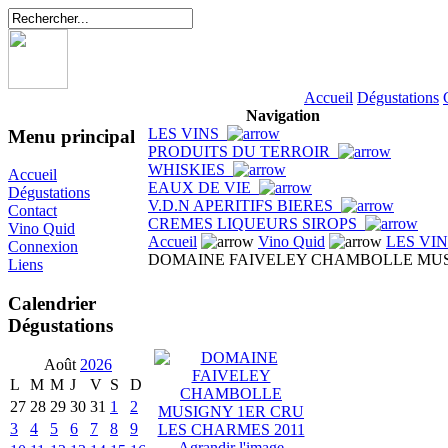
Accueil
Dégustations
Navigation
LES VINS
Menu principal
PRODUITS DU TERROIR
WHISKIES
Accueil
EAUX DE VIE
Dégustations
V.D.N APERITIFS BIERES
Contact
CREMES LIQUEURS SIROPS
Vino Quid
Accueil
Vino Quid
LES VI
Connexion
DOMAINE FAIVELEY CHAMBOLLE MUSI
Liens
Calendrier
Dégustations
Août
2026
L
M
M
J
V
S
D
27
28
29
30
31
1
2
3
4
5
6
7
8
9
Agrandir l'image