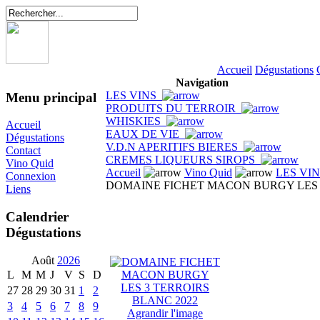
Accueil
Dégustations
Navigation
LES VINS
Menu principal
PRODUITS DU TERROIR
WHISKIES
Accueil
EAUX DE VIE
Dégustations
V.D.N APERITIFS BIERES
Contact
CREMES LIQUEURS SIROPS
Vino Quid
Accueil
Vino Quid
LES VI
Connexion
DOMAINE FICHET MACON BURGY LES 
Liens
Calendrier
Dégustations
Août
2026
L
M
M
J
V
S
D
27
28
29
30
31
1
2
3
4
5
6
7
8
9
Agrandir l'image