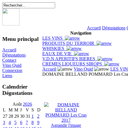
Accueil
Dégustations
Navigation
LES VINS
Menu principal
PRODUITS DU TERROIR
WHISKIES
Accueil
EAUX DE VIE
Dégustations
V.D.N APERITIFS BIERES
Contact
CREMES LIQUEURS SIROPS
Vino Quid
Accueil
Vino Quid
LES VI
Connexion
DOMAINE BELLAND POMMARD Les Cras
Liens
Calendrier
Dégustations
Août
2026
L
M
M
J
V
S
D
27
28
29
30
31
1
2
3
4
5
6
7
8
9
Agrandir l'image