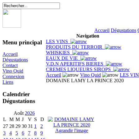
Accueil
Dégustations
Navigation
LES VINS
Menu principal
PRODUITS DU TERROIR
WHISKIES
Accueil
EAUX DE VIE
Dégustations
V.D.N APERITIFS BIERES
Contact
CREMES LIQUEURS SIROPS
Vino Quid
Accueil
Vino Quid
LES VI
Connexion
DOMAINE LAMY LA PRINCE 2020
Liens
Calendrier
Dégustations
Août
2026
L
M
M
J
V
S
D
27
28
29
30
31
1
2
Agrandir l'image
3
4
5
6
7
8
9