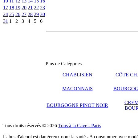
10
11
12
13
14
15
16
17
18
19
20
21
22
23
24
25
26
27
28
29
30
31
1
2
3
4
5
6
Plus de Catégories
CHABLISIEN
CÔTE CH
MACONNAIS
BOURGOG
CREM
BOURGOGNE PINOT NOIR
BOU
Tous droits réservés © 2026
Tous à la Cave - Paris
L'abus d'alcool est dangereux pour la santé - A consommer avec modé