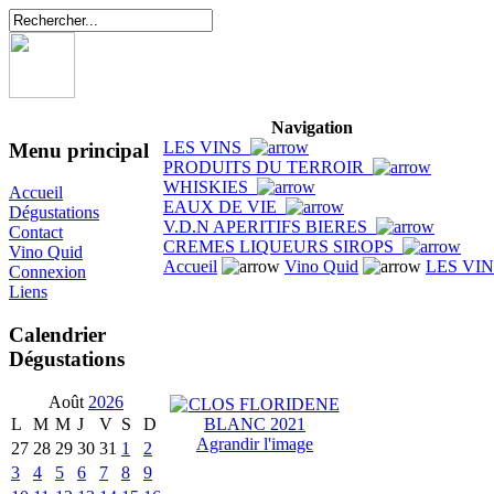
Navigation
LES VINS
Menu principal
PRODUITS DU TERROIR
WHISKIES
Accueil
EAUX DE VIE
Dégustations
V.D.N APERITIFS BIERES
Contact
CREMES LIQUEURS SIROPS
Vino Quid
Accueil
Vino Quid
LES VI
Connexion
Liens
Calendrier
Dégustations
Août
2026
L
M
M
J
V
S
D
Agrandir l'image
27
28
29
30
31
1
2
3
4
5
6
7
8
9