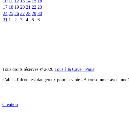
10
11
12
13
14
15
16
17
18
19
20
21
22
23
24
25
26
27
28
29
30
31
1
2
3
4
5
6
Tous droits réservés © 2026
Tous à la Cave - Paris
L'abus d'alcool est dangereux pour la santé - A consommer avec modé
Creation