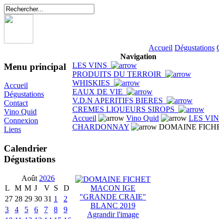
Accueil
Dégustations
Navigation
LES VINS
Menu principal
PRODUITS DU TERROIR
WHISKIES
Accueil
EAUX DE VIE
Dégustations
V.D.N APERITIFS BIERES
Contact
CREMES LIQUEURS SIROPS
Vino Quid
Accueil
Vino Quid
LES VI
Connexion
CHARDONNAY
DOMAINE FICHE
Liens
Calendrier
Dégustations
Août
2026
L
M
M
J
V
S
D
27
28
29
30
31
1
2
3
4
5
6
7
8
9
Agrandir l'image