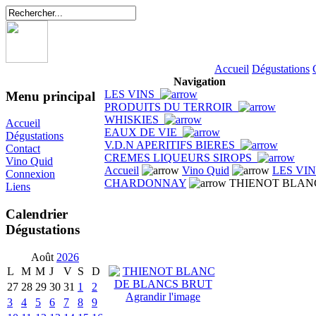
Accueil
Dégustations
Navigation
LES VINS
Menu principal
PRODUITS DU TERROIR
WHISKIES
Accueil
EAUX DE VIE
Dégustations
V.D.N APERITIFS BIERES
Contact
CREMES LIQUEURS SIROPS
Vino Quid
Accueil
Vino Quid
LES VI
Connexion
CHARDONNAY
THIENOT BLAN
Liens
Calendrier
Dégustations
Août
2026
L
M
M
J
V
S
D
27
28
29
30
31
1
2
Agrandir l'image
3
4
5
6
7
8
9