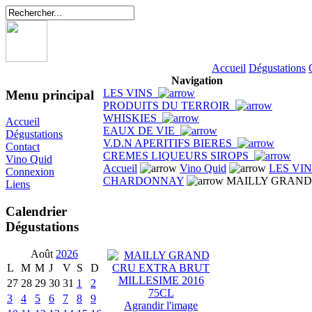
Accueil
Dégustations
Navigation
LES VINS
Menu principal
PRODUITS DU TERROIR
WHISKIES
Accueil
EAUX DE VIE
Dégustations
V.D.N APERITIFS BIERES
Contact
CREMES LIQUEURS SIROPS
Vino Quid
Accueil
Vino Quid
LES VI
Connexion
CHARDONNAY
MAILLY GRAND 
Liens
Calendrier
Dégustations
Août
2026
L
M
M
J
V
S
D
27
28
29
30
31
1
2
3
4
5
6
7
8
9
Agrandir l'image