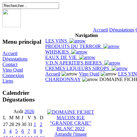
Accueil
Dégustations
Navigation
LES VINS
Menu principal
PRODUITS DU TERROIR
WHISKIES
Accueil
EAUX DE VIE
Dégustations
V.D.N APERITIFS BIERES
Contact
CREMES LIQUEURS SIROPS
Vino Quid
Accueil
Vino Quid
LES VI
Connexion
CHARDONNAY
DOMAINE FICHE
Liens
Calendrier
Dégustations
Août
2026
L
M
M
J
V
S
D
27
28
29
30
31
1
2
3
4
5
6
7
8
9
Agrandir l'image