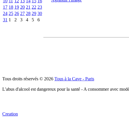
10
11
12
13
14
15
16
17
18
19
20
21
22
23
24
25
26
27
28
29
30
31
1
2
3
4
5
6
Tous droits réservés © 2026
Tous à la Cave - Paris
L'abus d'alcool est dangereux pour la santé - A consommer avec modé
Creation