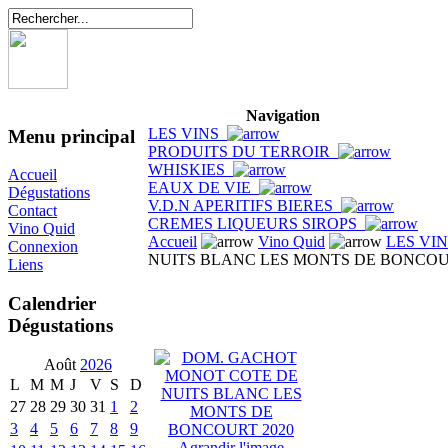
Navigation
LES VINS
Menu principal
PRODUITS DU TERROIR
WHISKIES
Accueil
EAUX DE VIE
Dégustations
V.D.N APERITIFS BIERES
Contact
CREMES LIQUEURS SIROPS
Vino Quid
Accueil
Vino Quid
LES VI
Connexion
NUITS BLANC LES MONTS DE BONCOU
Liens
Calendrier
Dégustations
Août
2026
L
M
M
J
V
S
D
27
28
29
30
31
1
2
3
4
5
6
7
8
9
Agrandir l'image