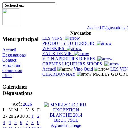
Accueil
Dégustations
Navigation
LES VINS
Menu principal
PRODUITS DU TERROIR
WHISKIES
Accueil
EAUX DE VIE
Dégustations
V.D.N APERITIFS BIERES
Contact
CREMES LIQUEURS SIROPS
Vino Quid
Accueil
Vino Quid
LES VI
Connexion
CHARDONNAY
MAILLY GD CRU
Liens
Calendrier
Dégustations
Août
2026
L
M
M
J
V
S
D
27
28
29
30
31
1
2
3
4
5
6
7
8
9
Agrandir l'image