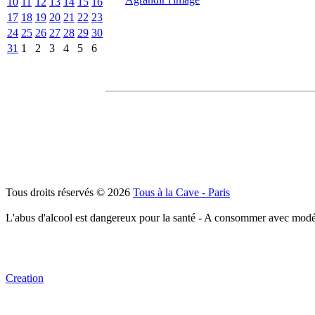
10
11
12
13
14
15
16
17
18
19
20
21
22
23
24
25
26
27
28
29
30
31
1
2
3
4
5
6
Tous droits réservés © 2026
Tous à la Cave - Paris
L'abus d'alcool est dangereux pour la santé - A consommer avec modé
Creation