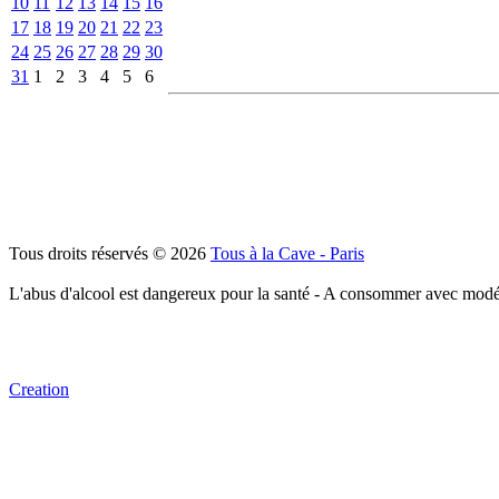
10
11
12
13
14
15
16
17
18
19
20
21
22
23
24
25
26
27
28
29
30
31
1
2
3
4
5
6
Tous droits réservés © 2026
Tous à la Cave - Paris
L'abus d'alcool est dangereux pour la santé - A consommer avec modé
Creation