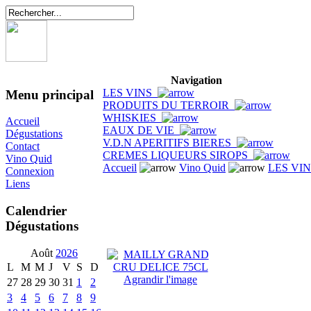
Navigation
LES VINS
Menu principal
PRODUITS DU TERROIR
WHISKIES
Accueil
EAUX DE VIE
Dégustations
V.D.N APERITIFS BIERES
Contact
CREMES LIQUEURS SIROPS
Vino Quid
Accueil
Vino Quid
LES VI
Connexion
Liens
Calendrier
Dégustations
Août
2026
L
M
M
J
V
S
D
Agrandir l'image
27
28
29
30
31
1
2
3
4
5
6
7
8
9