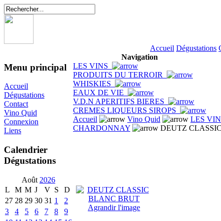
Accueil
Dégustations
Navigation
LES VINS
Menu principal
PRODUITS DU TERROIR
WHISKIES
Accueil
EAUX DE VIE
Dégustations
V.D.N APERITIFS BIERES
Contact
CREMES LIQUEURS SIROPS
Vino Quid
Accueil
Vino Quid
LES VI
Connexion
CHARDONNAY
DEUTZ CLASSI
Liens
Calendrier
Dégustations
Août
2026
L
M
M
J
V
S
D
27
28
29
30
31
1
2
Agrandir l'image
3
4
5
6
7
8
9