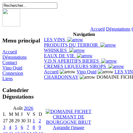
Accueil
Dégustations
Navigation
LES VINS
Menu principal
PRODUITS DU TERROIR
WHISKIES
Accueil
EAUX DE VIE
Dégustations
V.D.N APERITIFS BIERES
Contact
CREMES LIQUEURS SIROPS
Vino Quid
Accueil
Vino Quid
LES VI
Connexion
CHARDONNAY
DOMAINE FICH
Liens
Calendrier
Dégustations
Août
2026
L
M
M
J
V
S
D
27
28
29
30
31
1
2
3
4
5
6
7
8
9
Agrandir l'image