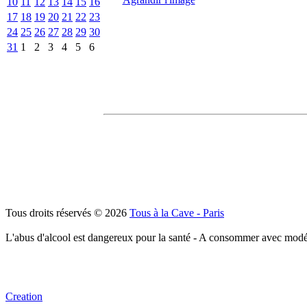
10
11
12
13
14
15
16
17
18
19
20
21
22
23
24
25
26
27
28
29
30
31
1
2
3
4
5
6
Tous droits réservés © 2026
Tous à la Cave - Paris
L'abus d'alcool est dangereux pour la santé - A consommer avec modé
Creation