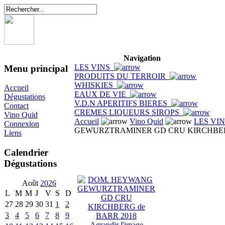
Navigation
LES VINS
Menu principal
PRODUITS DU TERROIR
WHISKIES
Accueil
EAUX DE VIE
Dégustations
V.D.N APERITIFS BIERES
Contact
CREMES LIQUEURS SIROPS
Vino Quid
Accueil
Vino Quid
LES VI
Connexion
GEWURZTRAMINER GD CRU KIRCHBERG
Liens
Calendrier
Dégustations
Août
2026
L
M
M
J
V
S
D
27
28
29
30
31
1
2
3
4
5
6
7
8
9
Agrandir l'image