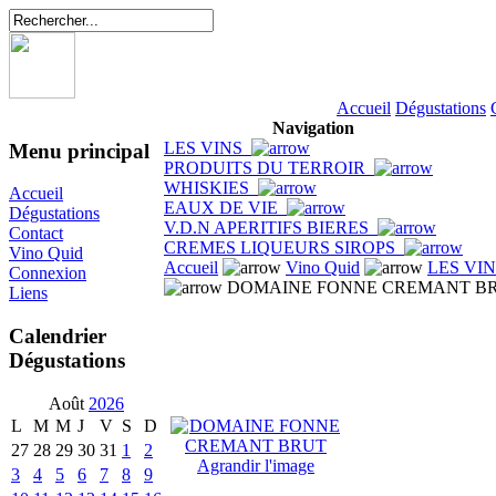
Accueil
Dégustations
Navigation
LES VINS
Menu principal
PRODUITS DU TERROIR
WHISKIES
Accueil
EAUX DE VIE
Dégustations
V.D.N APERITIFS BIERES
Contact
CREMES LIQUEURS SIROPS
Vino Quid
Accueil
Vino Quid
LES VI
Connexion
DOMAINE FONNE CREMANT B
Liens
Calendrier
Dégustations
Août
2026
L
M
M
J
V
S
D
27
28
29
30
31
1
2
Agrandir l'image
3
4
5
6
7
8
9