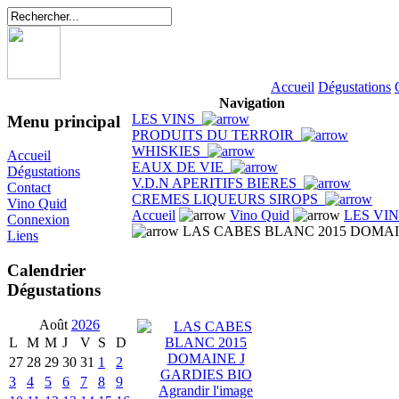
Accueil
Dégustations
Navigation
LES VINS
Menu principal
PRODUITS DU TERROIR
WHISKIES
Accueil
EAUX DE VIE
Dégustations
V.D.N APERITIFS BIERES
Contact
CREMES LIQUEURS SIROPS
Vino Quid
Accueil
Vino Quid
LES VI
Connexion
LAS CABES BLANC 2015 DOMAI
Liens
Calendrier
Dégustations
Août
2026
L
M
M
J
V
S
D
27
28
29
30
31
1
2
3
4
5
6
7
8
9
Agrandir l'image