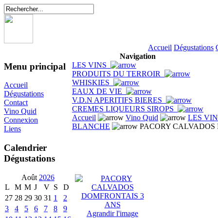
Accueil
Dégustations
Navigation
LES VINS
Menu principal
PRODUITS DU TERROIR
WHISKIES
Accueil
EAUX DE VIE
Dégustations
V.D.N APERITIFS BIERES
Contact
CREMES LIQUEURS SIROPS
Vino Quid
Accueil
Vino Quid
LES VI
Connexion
BLANCHE
PACORY CALVADOS 
Liens
Calendrier
Dégustations
Août
2026
L
M
M
J
V
S
D
27
28
29
30
31
1
2
3
4
5
6
7
8
9
Agrandir l'image